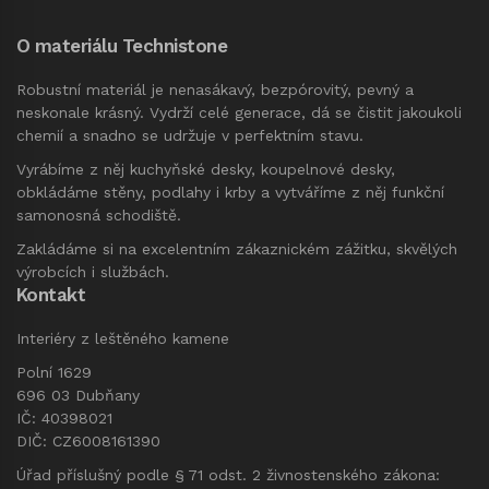
O materiálu Technistone
Robustní materiál je nenasákavý, bezpórovitý, pevný a
neskonale krásný. Vydrží celé generace, dá se čistit jakoukoli
chemií a snadno se udržuje v perfektním stavu.
Vyrábíme z něj kuchyňské desky, koupelnové desky,
obkládáme stěny, podlahy i krby a vytváříme z něj funkční
samonosná schodiště.
Zakládáme si na excelentním zákaznickém zážitku, skvělých
výrobcích i službách.
Kontakt
Interiéry z leštěného kamene
Polní 1629
696 03 Dubňany
IČ: 40398021
DIČ: CZ6008161390
Úřad příslušný podle § 71 odst. 2 živnostenského zákona: